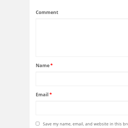
Comment
Name
*
Email
*
Save my name, email, and website in this br