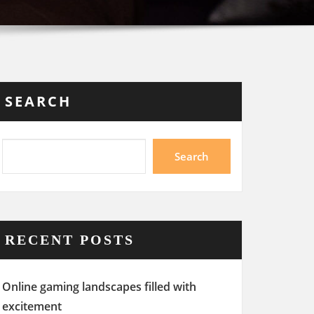
SEARCH
Search
RECENT POSTS
Online gaming landscapes filled with
excitement