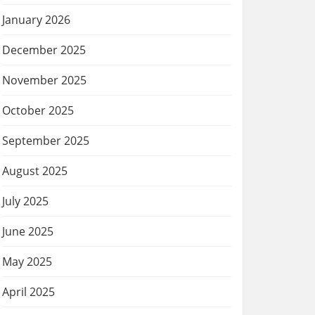
January 2026
December 2025
November 2025
October 2025
September 2025
August 2025
July 2025
June 2025
May 2025
April 2025