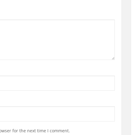
owser for the next time I comment.