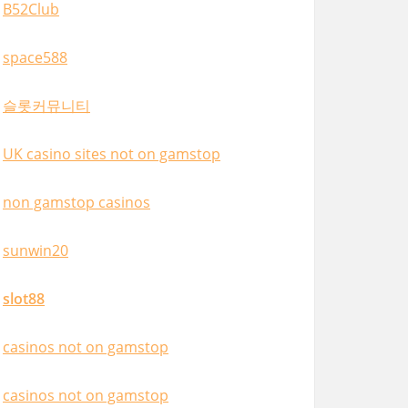
B52Club
space588
슬롯커뮤니티
UK casino sites not on gamstop
non gamstop casinos
sunwin20
slot88
casinos not on gamstop
casinos not on gamstop