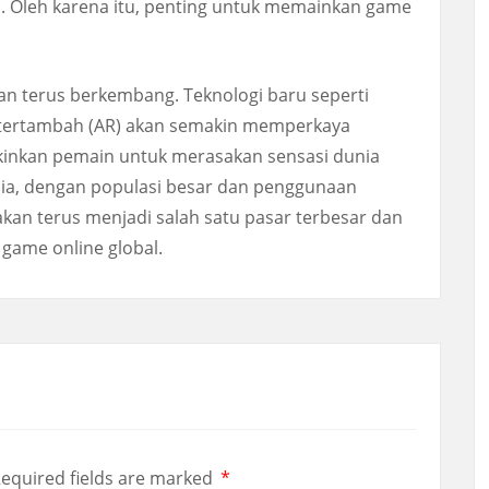
l. Oleh karena itu, penting untuk memainkan game
an terus berkembang. Teknologi baru seperti
tas tertambah (AR) akan semakin memperkaya
nkan pemain untuk merasakan sensasi dunia
esia, dengan populasi besar dan penggunaan
akan terus menjadi salah satu pasar terbesar dan
 game online global.
equired fields are marked
*