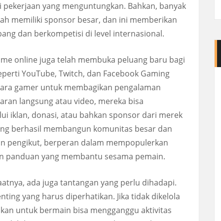
 pekerjaan yang menguntungkan. Bahkan, banyak
dah memiliki sponsor besar, dan ini memberikan
ng dan berkompetisi di level internasional.
ame online juga telah membuka peluang baru bagi
seperti YouTube, Twitch, dan Facebook Gaming
para gamer untuk membagikan pengalaman
iaran langsung atau video, mereka bisa
i iklan, donasi, atau bahkan sponsor dari merek
ang berhasil membangun komunitas besar dan
aan pengikut, berperan dalam mempopulerkan
an panduan yang membantu sesama pemain.
atnya, ada juga tantangan yang perlu dihadapi.
ing yang harus diperhatikan. Jika tidak dikelola
skan untuk bermain bisa mengganggu aktivitas