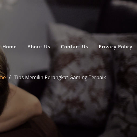
Home
About Us
Contact Us
Privacy Policy
me
Tips Memilih Perangkat Gaming Terbaik