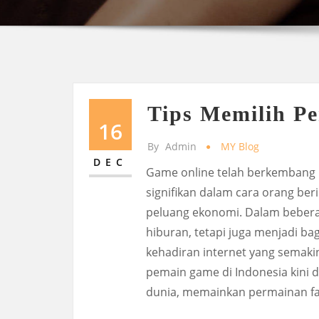
Tips Memilih P
16
By
Admin
MY Blog
DEC
Game online telah berkembang
signifikan dalam cara orang ber
peluang ekonomi. Dalam beberap
hiburan, tetapi juga menjadi bag
kehadiran internet yang semaki
pemain game di Indonesia kini 
dunia, memainkan permainan fa