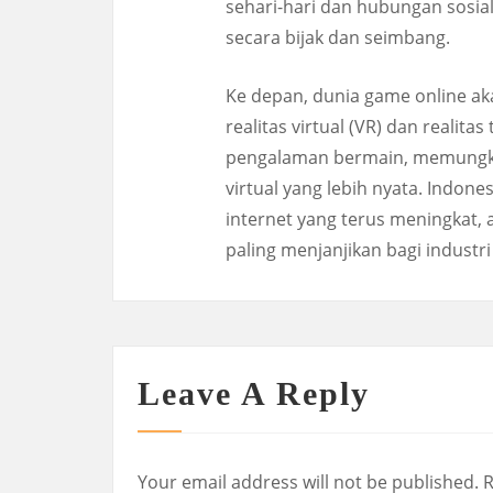
sehari-hari dan hubungan sosia
secara bijak dan seimbang.
Ke depan, dunia game online ak
realitas virtual (VR) dan reali
pengalaman bermain, memungki
virtual yang lebih nyata. Indon
internet yang terus meningkat, 
paling menjanjikan bagi industri
Leave A Reply
Your email address will not be published.
R